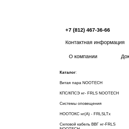
+7 (812) 467-36-66
Контактная информация
О компании
До
Каталог
:
Витая пара NOOTECH
КПС/КПСЭ нг- FRLS NOOTECH
Системы оповещения
НООТОКС нг(А) - FRLSLTx
Силовой кабель ВВГ нг-FRLS
NOOTECH